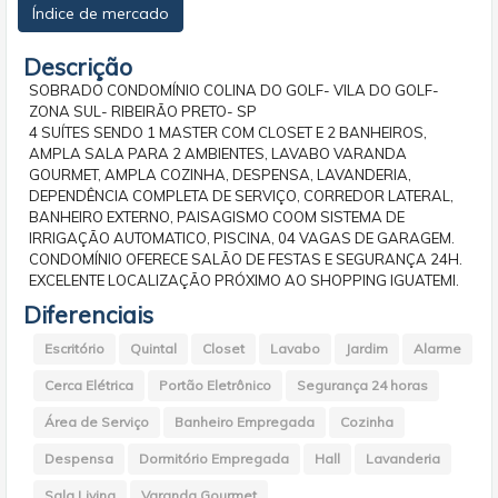
Índice de mercado
Descrição
SOBRADO CONDOMÍNIO COLINA DO GOLF- VILA DO GOLF-
ZONA SUL- RIBEIRÃO PRETO- SP
4 SUÍTES SENDO 1 MASTER COM CLOSET E 2 BANHEIROS,
AMPLA SALA PARA 2 AMBIENTES, LAVABO VARANDA
GOURMET, AMPLA COZINHA, DESPENSA, LAVANDERIA,
DEPENDÊNCIA COMPLETA DE SERVIÇO, CORREDOR LATERAL,
BANHEIRO EXTERNO, PAISAGISMO COOM SISTEMA DE
IRRIGAÇÃO AUTOMATICO, PISCINA, 04 VAGAS DE GARAGEM.
CONDOMÍNIO OFERECE SALÃO DE FESTAS E SEGURANÇA 24H.
EXCELENTE LOCALIZAÇÃO PRÓXIMO AO SHOPPING IGUATEMI.
Diferenciais
Escritório
Quintal
Closet
Lavabo
Jardim
Alarme
Cerca Elétrica
Portão Eletrônico
Segurança 24 horas
Área de Serviço
Banheiro Empregada
Cozinha
Despensa
Dormitório Empregada
Hall
Lavanderia
Sala Living
Varanda Gourmet