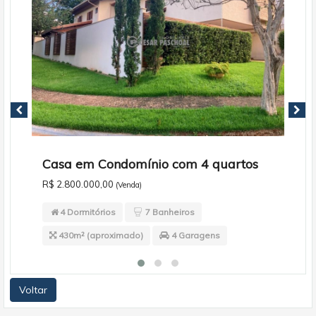
Cas
R$ 2
Casa em Condomínio com 4 quartos
R$ 2.800.000,00
(Venda)
4
4 Dormitórios
7 Banheiros
430m² (aproximado)
4 Garagens
Voltar