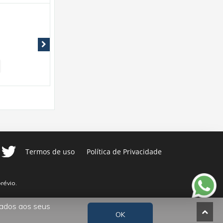
Apartamento com 3 quartos
R$ 1.465.000,00
(Venda)
3 Dormitórios
1 Banheiro
195m² (aproximado)
3 Garagen
Termos de uso
Política de Privacidade
révio.
tados aos seus
OK