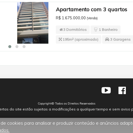
Apartamento com 3 quartos
R$ 1.675.000,00
(Venda)
3 Dormitórios
1 Banheiro
195m² (aproximado)
3 Garagens
Copyright© Todos os Direitos Reservados
ertas do site estão sujeitas a modificações a qualquer tempo e sem aviso p
 de cookies para analisar e produzir conteúdo e anúncios adap
ados.