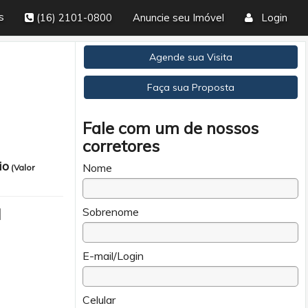
s
(16) 2101-0800
Anuncie seu Imóvel
Login
1.570.000,00 - Cód. AP04245
Agende sua Visita
Faça sua Proposta
Fale com um de nossos
corretores
io
Nome
(Valor
Sobrenome
l
E-mail/Login
Celular